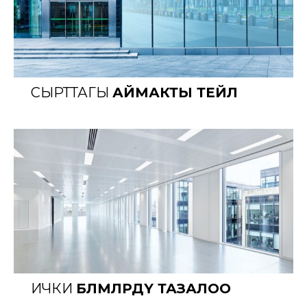
СЫРТТАГЫ
АЙМАКТЫ ТЕЙЛӨӨ
ИЧКИ
БӨЛМӨЛӨРДҮ ТАЗАЛОО