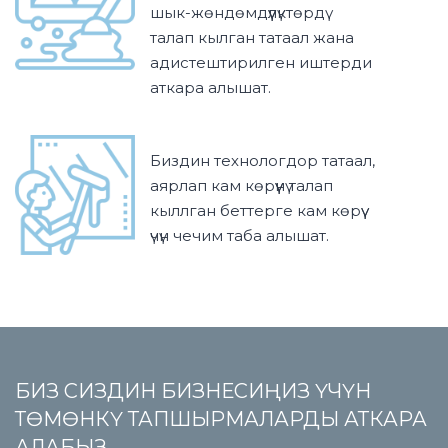
шык-жөндөмдүүлүктөрдү
талап кылган татаал жана
адистештирилген иштерди
аткара алышат.
Биздин технологдор татаал,
аярлап кам көрүүнү талап
кыллган беттерге кам көрүү
үчүн чечим таба алышат.
БИЗ СИЗДИН БИЗНЕСИҢИЗ ҮЧҮН
ТӨМӨНКҮ ТАПШЫРМАЛАРДЫ АТКАРА
АЛАБЫЗ