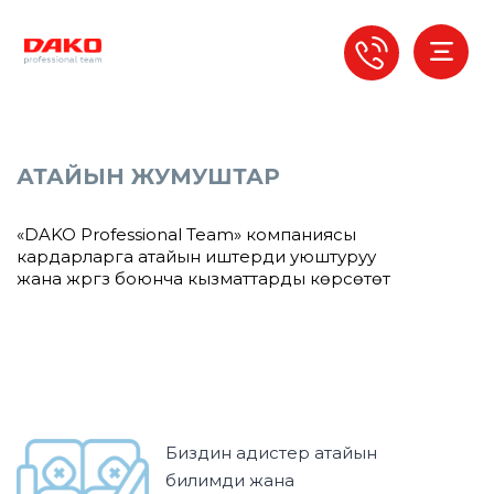
АТАЙЫН ЖУМУШТАР
«DAKO Professional Team» компаниясы
кардарларга атайын иштерди уюштуруу
жана жүргүзүү боюнча кызматтарды көрсөтөт
Биздин адистер атайын
билимди жана