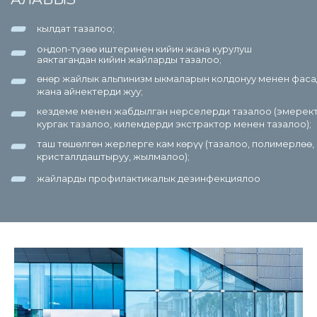
кылдат тазалоо;
оңдоп-түзөө иштеринен кийин жана курулуш
аяктагандан кийин жайларды тазалоо;
өнөр жайлык альпинизм ыкмаларын колдонуу менен фас
жана айнектерди жуу;
кездеме менен жабдылган нерселерди тазалоо (эмерек
кургак тазалоо, килемдерди экстрактор менен тазалоо);
таш төшөлгөн жерлерге кам көрүү (тазалоо, полимерлөө,
кристаллдаштыруу, жылмалоо);
жайларды профилактикалык дезинфекциялоо